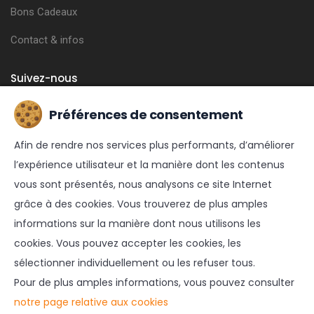
Bons Cadeaux
Contact & infos
Suivez-nous
Préférences de consentement
FACEBOOK
Afin de rendre nos services plus performants, d’améliorer
INSTAGRAM
l’expérience utilisateur et la manière dont les contenus
vous sont présentés, nous analysons ce site Internet
grâce à des cookies. Vous trouverez de plus amples
informations sur la manière dont nous utilisons les
cookies. Vous pouvez accepter les cookies, les
sélectionner individuellement ou les refuser tous.
© 2021 FUNLY | Réalisé par
ZIDEE | Création web & e-
Pour de plus amples informations, vous pouvez consulter
commerce
notre page relative aux cookies