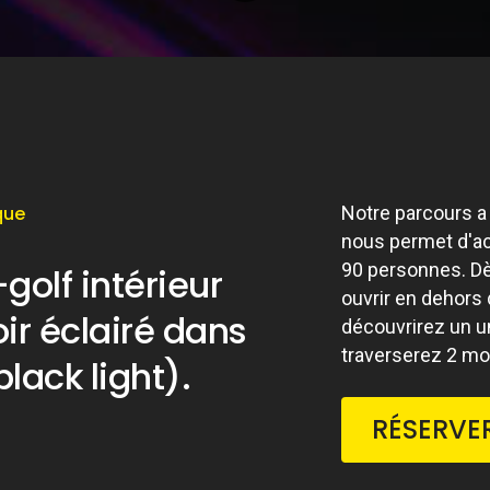
que
Notre parcours a
nous permet d'acc
90 personnes. D
golf intérieur
ouvrir en dehors
oir éclairé dans
découvrirez un u
traverserez 2 mo
lack light).
RÉSERVE