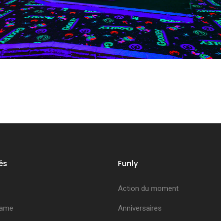
és
Funly
Action du moment
Game
Anniversaires