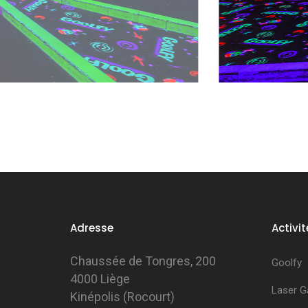
Adresse
Activit
Chaussée de Tongres, 200
Goolfy
4000 Liège
Laser 
Kinépolis (Rocourt)